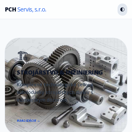
PCH
Servis, s.r.o.
🌓
🏗️
STROJÁRSTVO & INŽINIERING
Komplexné technologické celky a
subdodávky strojárskych dielov s
inžinierskym dozorom.
REALIZÁCIE →