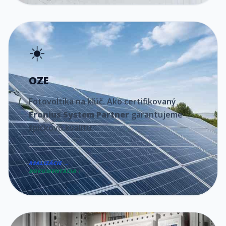
☀️
OZE
Fotovoltika na kľúč. Ako certifikovaný
Fronius System Partner
garantujeme
špičkovú kvalitu.
REALIZÁCIE →
DOKUMENTÁCIA ↓