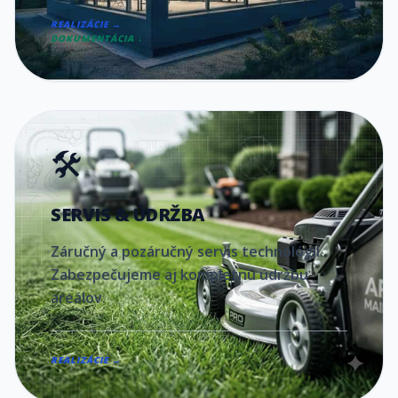
REALIZÁCIE →
DOKUMENTÁCIA ↓
🛠️
SERVIS & ÚDRŽBA
Záručný a pozáručný servis technológií.
Zabezpečujeme aj kompletnú údržbu
areálov.
REALIZÁCIE →