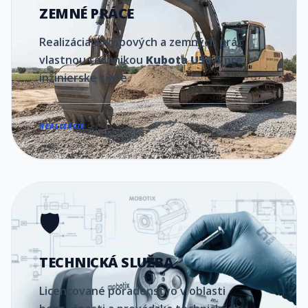
ZEMNÉ PRÁCE
Realizácia výkopových a zemných prác
vlastnou technikou
Kubota U56-5
pre
inžinierske siete.
REALIZÁCIE →
🛡️
TECHNICKÁ SLUŽBA
Licencované poradenstvo v oblasti