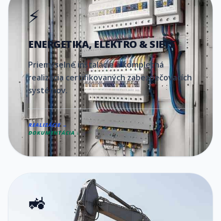
⚡
ENERGETIKA, ELEKTRO & SIETE
Priemyselné inštalácie a kompletná
realizácia certifikovaných zabezpečovacích
systémov.
REALIZÁCIE →
DOKUMENTÁCIA ↓
🚜