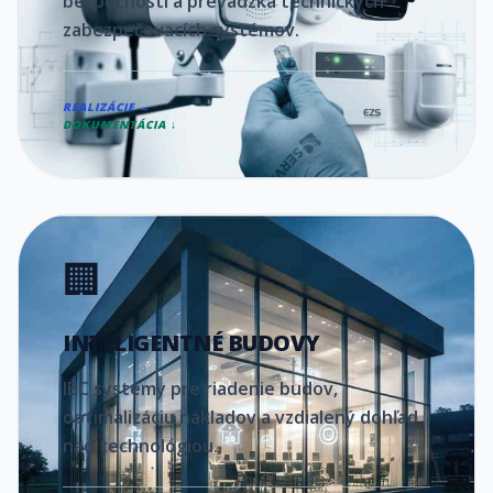
bezpečnosti a prevádzka technických
zabezpečovacích systémov.
REALIZÁCIE →
DOKUMENTÁCIA ↓
🏢
INTELIGENTNÉ BUDOVY
IBC systémy pre riadenie budov,
optimalizáciu nákladov a vzdialený dohľad
nad technológiou.