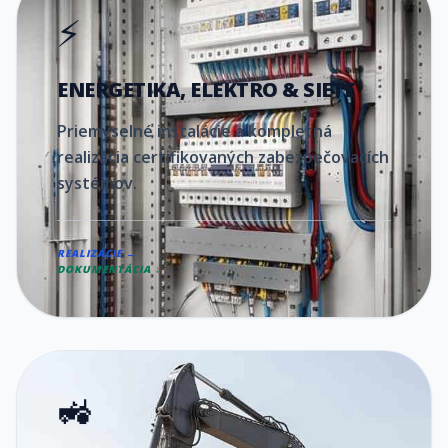
⚡
ENERGETIKA, ELEKTRO & SIETE
Priemyselné inštalácie a kompletná
realizácia certifikovaných zabezpečovacích
systémov.
REALIZÁCIE →
DOKUMENTÁCIA ↓
🚜