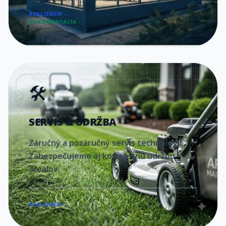
REALIZÁCIE →
DOKUMENTÁCIA ↓
🛠️
SERVIS & ÚDRŽBA
Záručný a pozáručný servis technológií.
Zabezpečujeme aj kompletnú údržbu
areálov.
REALIZÁCIE →