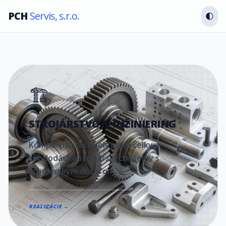
PCH
Servis, s.r.o.
🌓
🏗️
STROJÁRSTVO & INŽINIERING
Komplexné technologické celky a
subdodávky strojárskych dielov s
inžinierskym dozorom.
REALIZÁCIE →