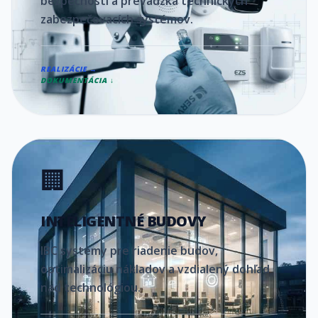
bezpečnosti a prevádzka technických
zabezpečovacích systémov.
REALIZÁCIE →
DOKUMENTÁCIA ↓
🏢
INTELIGENTNÉ BUDOVY
IBC systémy pre riadenie budov,
optimalizáciu nákladov a vzdialený dohľad
nad technológiou.