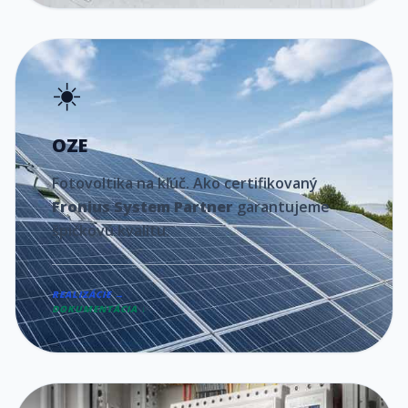
☀️
OZE
Fotovoltika na kľúč. Ako certifikovaný
Fronius System Partner
garantujeme
špičkovú kvalitu.
REALIZÁCIE →
DOKUMENTÁCIA ↓