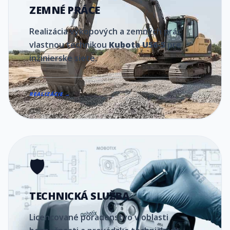
ZEMNÉ PRÁCE
Realizácia výkopových a zemných prác
vlastnou technikou
Kubota U56-5
pre
inžinierske siete.
REALIZÁCIE →
🛡️
TECHNICKÁ SLUŽBA
Licencované poradenstvo v oblasti