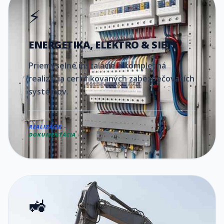
⚡
ENERGETIKA, ELEKTRO & SIETE
Priemyselné inštalácie a kompletná
realizácia certifikovaných zabezpečovacích
systémov.
REALIZÁCIE →
DOKUMENTÁCIA ↓
🚜