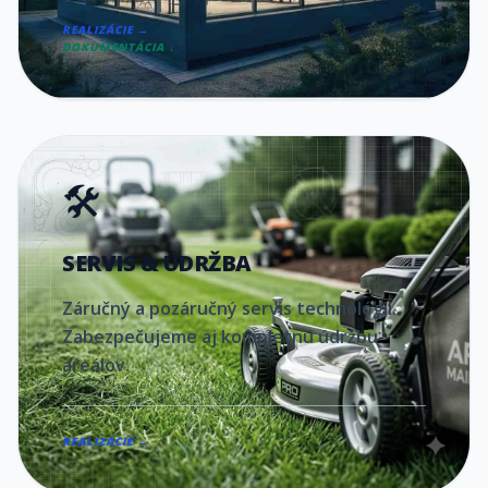
REALIZÁCIE →
DOKUMENTÁCIA ↓
🛠️
SERVIS & ÚDRŽBA
Záručný a pozáručný servis technológií.
Zabezpečujeme aj kompletnú údržbu
areálov.
REALIZÁCIE →